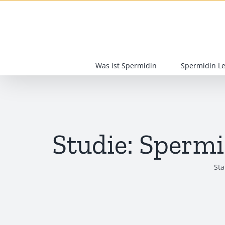
Zum
Inhalt
springen
Was ist Spermidin
Spermidin L
Studie: Sperm
Sta