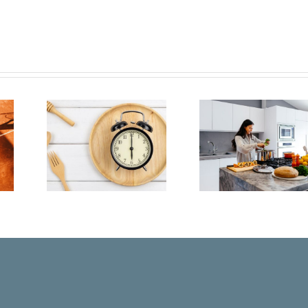
idin
Das
as
Problem
-
im Keim
g-
ersticken:
 das
Tipps für
rper
die
nnen
Frauengesundheit
us
in den
ert.
30ern