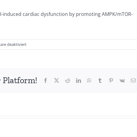
MI-induced cardiac dysfunction by promoting AMPK/mTOR-
für
re deaktiviert
Studie:
Spermidin
kann
Herzfunktion
 Platform!
verbessern
Facebook
X
Reddit
LinkedIn
WhatsApp
Tumblr
Pinterest
Vk