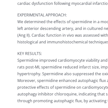
cardiac dysfunction following myocardial infarct
EXPERIMENTAL APPROACH:
We determined the effects of spermidine in a mod
left anterior descending artery, and in cultured 
(Ang II). Cardiac function in vivo was assessed wit
histological and immunohistochemical techniques,
KEY RESULTS:
Spermidine improved cardiomyocyte viability and d
rats post-MI, spermidine reduced infarct size, im
hypertrophy. Spermidine also suppressed the oxi
Moreover, spermidine enhanced autophagic flux an
protective effects of spermidine on cardiomyocyt
autophagy inhibitor chloroquine, indicating that s
through promoting autophagic flux, by activatin