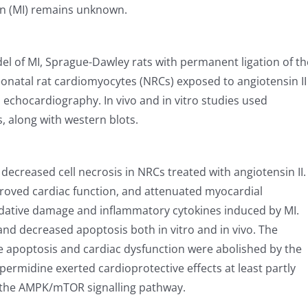
ion (MI) remains unknown.
el of MI, Sprague-Dawley rats with permanent ligation of th
neonatal rat cardiomyocytes (NRCs) exposed to angiotensin II
h echocardiography. In vivo and in vitro studies used
 along with western blots.
ecreased cell necrosis in NRCs treated with angiotensin II. 
proved cardiac function, and attenuated myocardial
dative damage and inflammatory cytokines induced by MI.
d decreased apoptosis both in vitro and in vivo. The
e apoptosis and cardiac dysfunction were abolished by the
permidine exerted cardioprotective effects at least partly
g the AMPK/mTOR signalling pathway.